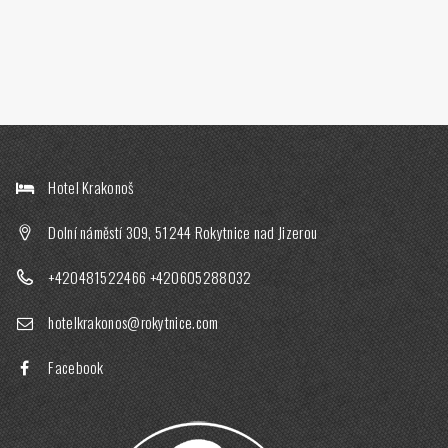
Hotel Krakonoš
Dolní náměstí 309, 51244 Rokytnice nad Jizerou
+420481522466
+420605288032
hotelkrakonos@rokytnice.com
Facebook