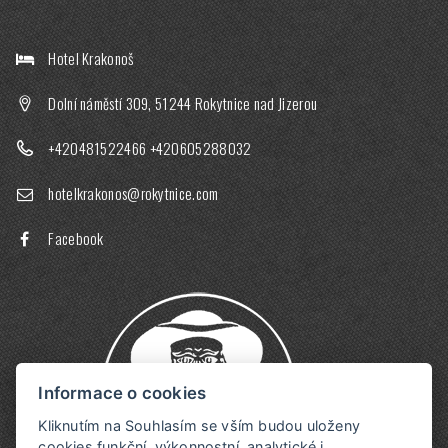
Hotel Krakonoš
Dolní náměstí 309, 51244 Rokytnice nad Jizerou
+420481522466
+420605288032
hotelkrakonos@rokytnice.com
Facebook
Informace o cookies
Kliknutím na Souhlasím se vším budou uloženy
cookies funkční, výkonnostní, analytické i