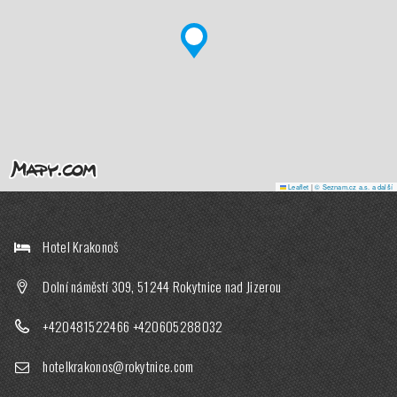
Leaflet
|
© Seznam.cz a.s. a další
Hotel Krakonoš
Dolní náměstí 309, 51244 Rokytnice nad Jizerou
+420481522466
+420605288032
hotelkrakonos@rokytnice.com