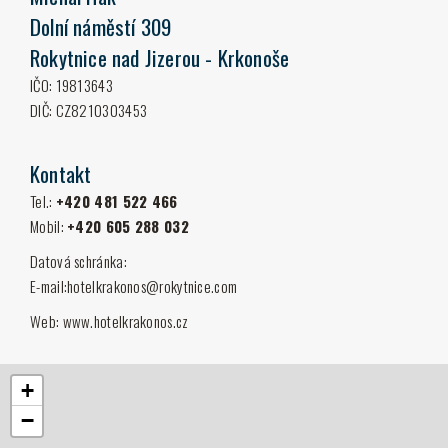
Dolní náměstí 309
Rokytnice nad Jizerou - Krkonoše
IČO: 19813643
DIČ: CZ8210303453
Kontakt
Tel.:
+420 481 522 466
Mobil:
+420 605 288 032
Datová schránka:
E-mail:
hotelkrakonos@rokyt­nice.com
Web:
www.hotelkrakonos.cz
+
−